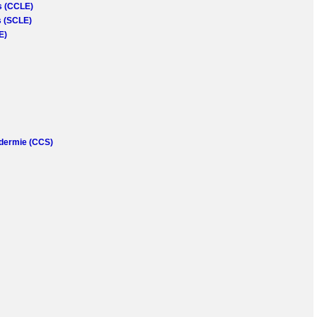
s (CCLE)
s (SCLE)
E)
odermie (CCS)