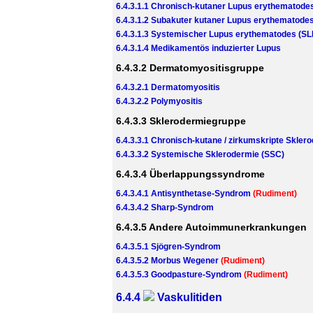
6.4.3.1.1 Chronisch-kutaner Lupus erythematode
6.4.3.1.2 Subakuter kutaner Lupus erythematode
6.4.3.1.3 Systemischer Lupus erythematodes (SL
6.4.3.1.4 Medikamentös induzierter Lupus
6.4.3.2 Dermatomyositisgruppe
6.4.3.2.1 Dermatomyositis
6.4.3.2.2 Polymyositis
6.4.3.3 Sklerodermiegruppe
6.4.3.3.1 Chronisch-kutane / zirkumskripte Skler
6.4.3.3.2 Systemische Sklerodermie (SSC)
6.4.3.4 Überlappungssyndrome
6.4.3.4.1 Antisynthetase-Syndrom
(Rudiment)
6.4.3.4.2 Sharp-Syndrom
6.4.3.5 Andere Autoimmunerkrankungen
6.4.3.5.1 Sjögren-Syndrom
6.4.3.5.2 Morbus Wegener
(Rudiment)
6.4.3.5.3 Goodpasture-Syndrom
(Rudiment)
6.4.4
Vaskulitiden