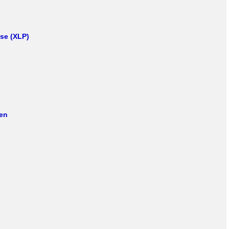
ase (XLP)
en