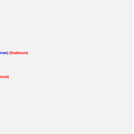
ndrom)
(Rudiment)
ment)