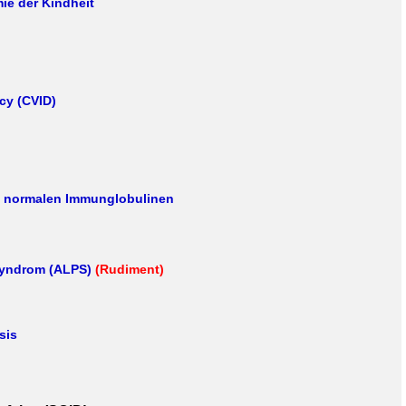
ie der Kindheit
cy (CVID)
ei normalen Immunglobulinen
Syndrom (ALPS)
(Rudiment)
sis