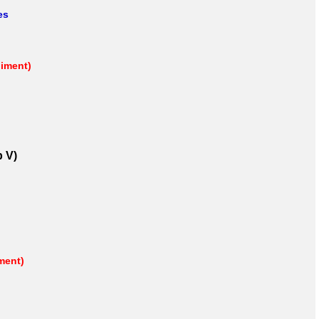
es
iment)
p V)
ment)