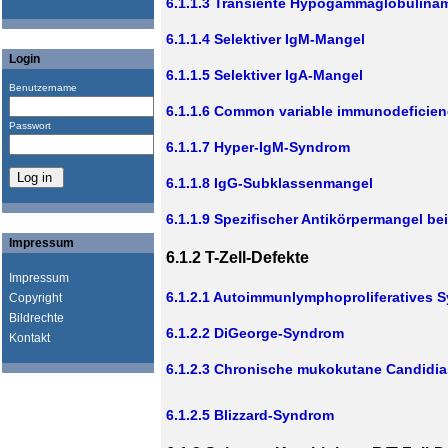
6.1.1.3 Transiente Hypogammaglobulinäm
6.1.1.4 Selektiver IgM-Mangel
Login
6.1.1.5 Selektiver IgA-Mangel
Benutzername
6.1.1.6 Common variable immunodeficien
Passwort
6.1.1.7 Hyper-IgM-Syndrom
6.1.1.8 IgG-Subklassenmangel
6.1.1.9 Spezifischer Antikörpermangel b
Impressum
6.1.2 T-Zell-Defekte
Impressum
6.1.2.1 Autoimmunlymphoproliferatives 
Copyright
Bildrechte
6.1.2.2 DiGeorge-Syndrom
Kontakt
6.1.2.3 Chronische mukokutane Candidia
6.1.2.5 Blizzard-Syndrom