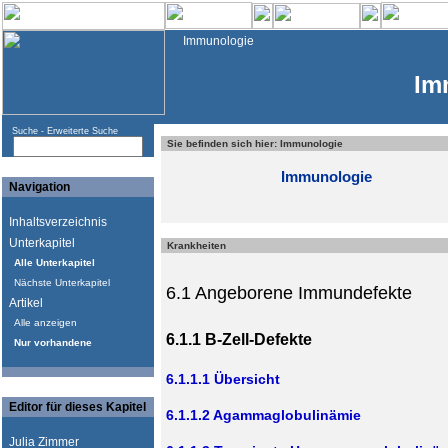
Immunologie
Im
Suche -
Erweiterte Suche
Sie befinden sich hier: Immunologie
Immunologie
Navigation
Inhaltsverzeichnis
Unterkapitel
Krankheiten
Alle Unterkapitel
Nächste Unterkapitel
6.1 Angeborene Immundefekte
Artikel
Alle anzeigen
6.1.1 B-Zell-Defekte
Nur vorhandene
6.1.1.1 Übersicht
Editor für dieses Kapitel
6.1.1.2 Agammaglobulinämie
Julia Zimmer