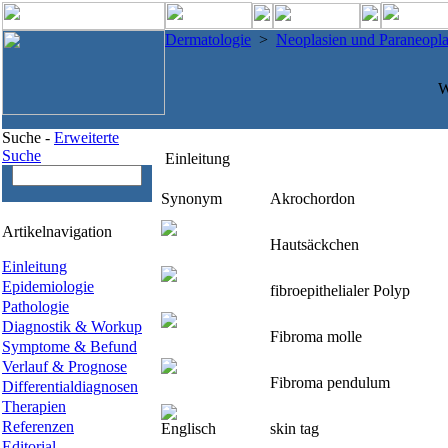
Dermatologie
>
Neoplasien und Paraneopla
W
Suche -
Erweiterte
Suche
Einleitung
Synonym
Akrochordon
Artikelnavigation
Hautsäckchen
Einleitung
Epidemiologie
fibroepithelialer Polyp
Pathologie
Diagnostik & Workup
Fibroma molle
Symptome & Befund
Verlauf & Prognose
Fibroma pendulum
Differentialdiagnosen
Therapien
Referenzen
Englisch
skin tag
Editorial