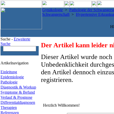
Gynäkologie
>
Pathologie der Schwangersc
Schwangerschaft
>
Hypertensive Erkranku
H
Suche -
Erweiterte
Suche
Der Artikel kann leider n
Dieser Artikel wurde noch 
Artikelnavigation
Unbedenklichkeit durchges
den Artikel dennoch einzus
Einleitung
Epidemiologie
registrieren.
Pathologie
Diagnostik & Workup
Symptome & Befund
Verlauf & Prognose
Differentialdiagnosen
Herzlich Willkommen!
Therapien
Referenzen