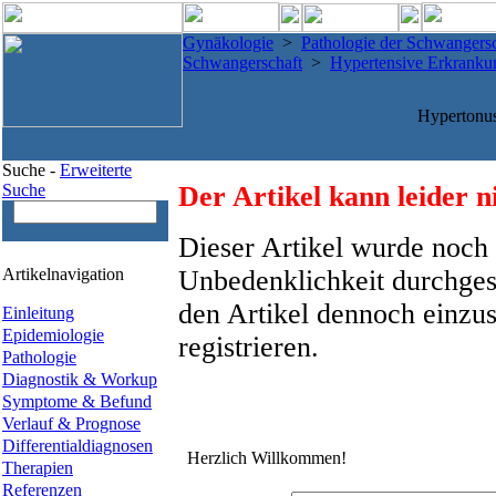
Gynäkologie
>
Pathologie der Schwangersc
Schwangerschaft
>
Hypertensive Erkranku
Hypertonus
Suche -
Erweiterte
Suche
Der Artikel kann leider n
Dieser Artikel wurde noch 
Artikelnavigation
Unbedenklichkeit durchges
den Artikel dennoch einzus
Einleitung
Epidemiologie
registrieren.
Pathologie
Diagnostik & Workup
Symptome & Befund
Verlauf & Prognose
Differentialdiagnosen
Herzlich Willkommen!
Therapien
Referenzen