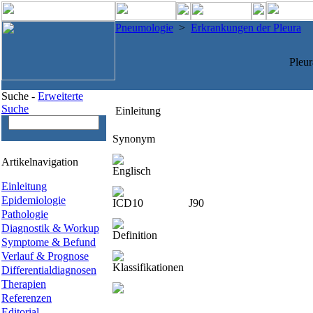
Pneumologie
>
Erkrankungen der Pleura
Pleu
Suche -
Erweiterte
Suche
Einleitung
Synonym
Artikelnavigation
Englisch
Einleitung
Epidemiologie
ICD10
J90
Pathologie
Diagnostik & Workup
Definition
Symptome & Befund
Verlauf & Prognose
Klassifikationen
Differentialdiagnosen
Therapien
Referenzen
Editorial