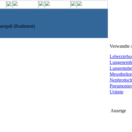
raerguß (Rudiment)
Verwandte A
Leberzirrho
Lungenemb
Lungentube
Mesothelio
Nephrotisch
Pneumonie
Urämie
Anzeige