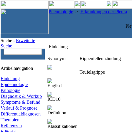
Pneumologie
>
Erkrankungen der Pleura
Ple
Suche -
Erweiterte
Suche
Einleitung
Synonym
Rippenfellentzündung
Artikelnavigation
Teufelsgrippe
Einleitung
Epidemiologie
Englisch
Pathologie
Diagnostik & Workup
ICD10
Symptome & Befund
Verlauf & Prognose
Definition
Differentialdiagnosen
Therapien
Referenzen
Klassifikationen
Editorial