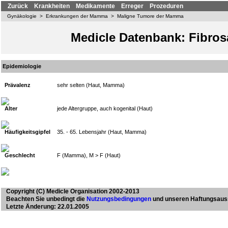
Zurück
Krankheiten
Medikamente
Erreger
Prozeduren
Gynäkologie
>
Erkrankungen der Mamma
>
Maligne Tumore der Mamma
Medicle Datenbank: Fibro
Epidemiologie
Prävalenz
sehr selten (Haut, Mamma)
Alter
jede Altergruppe, auch kogenital (Haut)
Häufigkeitsgipfel
35. - 65. Lebensjahr (Haut, Mamma)
Geschlecht
F (Mamma), M > F (Haut)
Copyright
(C) Medicle Organisation 2002-2013
Beachten Sie unbedingt die
Nutzungsbedingungen
und unseren Haftungsaus
Letzte Änderung: 22.01.2005