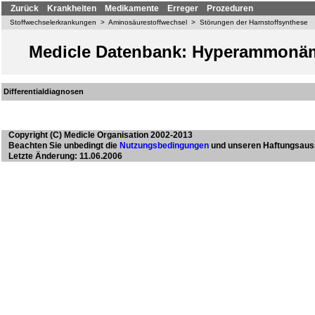
Zurück
Krankheiten
Medikamente
Erreger
Prozeduren
Stoffwechselerkrankungen
>
Aminosäurestoffwechsel
>
Störungen der Harnstoffsynthese
Medicle Datenbank: Hyperammonäm
Differentialdiagnosen
Copyright
(C) Medicle Organisation 2002-2013
Beachten Sie unbedingt die
Nutzungsbedingungen
und unseren Haftungsaus
Letzte Änderung: 11.06.2006