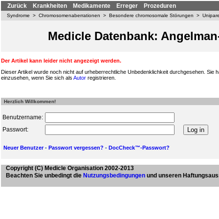
Zurück
Krankheiten
Medikamente
Erreger
Prozeduren
Syndrome
>
Chromosomenaberrationen
>
Besondere chromosomale Störungen
>
Unipar
Medicle Datenbank: Angelma
Der Artikel kann leider nicht angezeigt werden.
Dieser Artikel wurde noch nicht auf urheberrechtliche Unbedenklichkeit durchgesehen. Sie h
einzusehen, wenn Sie sich als
Autor
registrieren.
Herzlich Willkommen!
Benutzername:
Passwort:
Neuer Benutzer
-
Passwort vergessen?
-
DocCheck™-Passwort?
Copyright
(C) Medicle Organisation 2002-2013
Beachten Sie unbedingt die
Nutzungsbedingungen
und unseren Haftungsaus