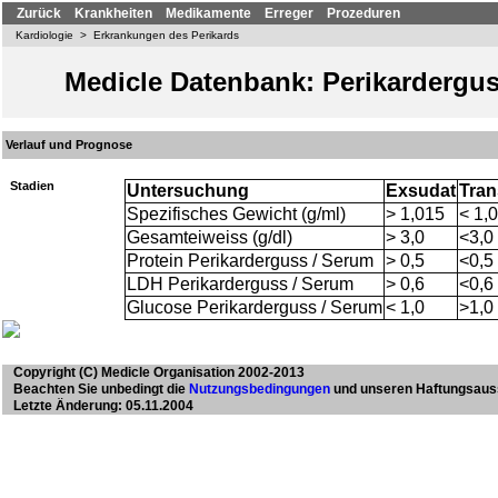
Zurück
Krankheiten
Medikamente
Erreger
Prozeduren
Kardiologie
>
Erkrankungen des Perikards
Medicle Datenbank: Perikardergu
Verlauf und Prognose
Stadien
Untersuchung
Exsudat
Tran
Spezifisches Gewicht (g/ml)
> 1,015
< 1,
Gesamteiweiss (g/dl)
> 3,0
<3,0
Protein Perikarderguss / Serum
> 0,5
<0,5
LDH Perikarderguss / Serum
> 0,6
<0,6
Glucose Perikarderguss / Serum
< 1,0
>1,0
Copyright
(C) Medicle Organisation 2002-2013
Beachten Sie unbedingt die
Nutzungsbedingungen
und unseren Haftungsaus
Letzte Änderung: 05.11.2004