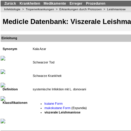
Zurück
Krankheiten
Medikamente
Erreger
Prozeduren
Infektiologie
>
Tropenerkrankungen
>
Erkrankungen durch Protozoen
>
Leishmaniose
Medicle Datenbank: Viszerale Leishm
Einleitung
Synonym
Kala Azar
Schwarzer Tod
Schwarze Krankheit
Definition
systemische Infektion mit L. donovani
Klassifikationen
kutane Form
mukokutane Form
(Espundia)
viszerale Leishmaniose