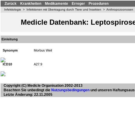
Zurück
Krankheiten
Medikamente
Erreger
Prozeduren
Infektiologie
>
Infektionen mit Übertragung durch Tiere und Insekten
>
Anthropozoonosen
Medicle Datenbank: Leptospiros
Einleitung
Synonym
Morbus Weil
ICD10
A27.9
Copyright
(C) Medicle Organisation 2002-2013
Beachten Sie unbedingt die
Nutzungsbedingungen
und unseren Haftungsaus
Letzte Änderung: 22.11.2005