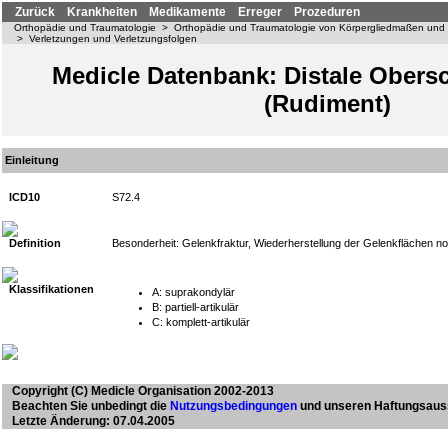
Zurück
Krankheiten
Medikamente
Erreger
Prozeduren
Orthopädie und Traumatologie
>
Orthopädie und Traumatologie von Körpergliedmaßen und
>
Verletzungen und Verletzungsfolgen
Medicle Datenbank: Distale Obersc
(Rudiment)
Einleitung
ICD10
S72.4
Definition
Besonderheit: Gelenkfraktur, Wiederherstellung der Gelenkflächen n
Klassifikationen
A: suprakondylär
B: partiell-artikulär
C: komplett-artikulär
Copyright
(C) Medicle Organisation 2002-2013
Beachten Sie unbedingt die
Nutzungsbedingungen
und unseren Haftungsaus
Letzte Änderung: 07.04.2005