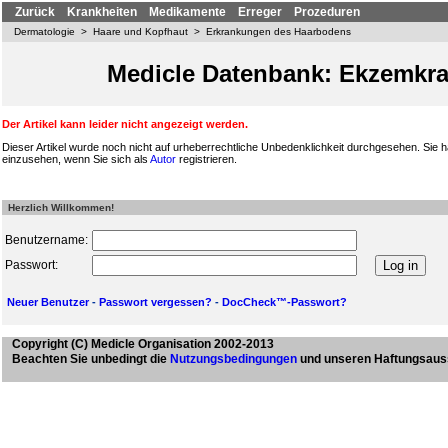
Zurück
Krankheiten
Medikamente
Erreger
Prozeduren
Dermatologie
>
Haare und Kopfhaut
>
Erkrankungen des Haarbodens
Medicle Datenbank: Ekzemkra
Der Artikel kann leider nicht angezeigt werden.
Dieser Artikel wurde noch nicht auf urheberrechtliche Unbedenklichkeit durchgesehen. Sie h
einzusehen, wenn Sie sich als
Autor
registrieren.
Herzlich Willkommen!
Benutzername:
Passwort:
Neuer Benutzer
-
Passwort vergessen?
-
DocCheck™-Passwort?
Copyright
(C) Medicle Organisation 2002-2013
Beachten Sie unbedingt die
Nutzungsbedingungen
und unseren Haftungsaus