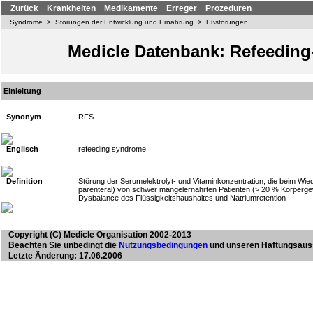
Zurück
Krankheiten
Medikamente
Erreger
Prozeduren
Syndrome
>
Störungen der Entwicklung und Ernährung
>
Eßstörungen
Medicle Datenbank: Refeedin
Einleitung
Synonym
RFS
Englisch
refeeding syndrome
Definition
Störung der Serumelektrolyt- und Vitaminkonzentration, die beim Wied
parenteral) von schwer mangelernährten Patienten (> 20 % Körpergewich
Dysbalance des Flüssigkeitshaushaltes und Natriumretention
Copyright
(C) Medicle Organisation 2002-2013
Beachten Sie unbedingt die
Nutzungsbedingungen
und unseren Haftungsaus
Letzte Änderung: 17.06.2006