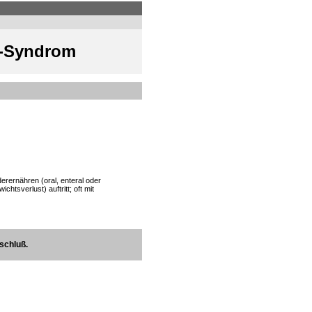
g-Syndrom
erernähren (oral, enteral oder
tsverlust) auftritt; oft mit
schluß.