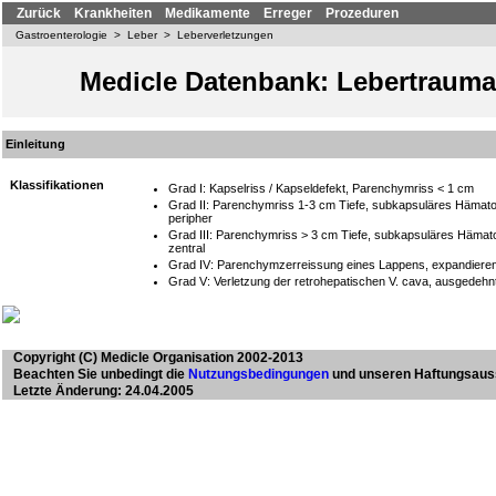
Zurück
Krankheiten
Medikamente
Erreger
Prozeduren
Gastroenterologie
>
Leber
>
Leberverletzungen
Medicle Datenbank: Lebertrauma
Einleitung
Klassifikationen
Grad I: Kapselriss / Kapseldefekt, Parenchymriss < 1 cm
Grad II: Parenchymriss 1-3 cm Tiefe, subkapsuläres Hämato
peripher
Grad III: Parenchymriss > 3 cm Tiefe, subkapsuläres Hämat
zentral
Grad IV: Parenchymzerreissung eines Lappens, expandiere
Grad V: Verletzung der retrohepatischen V. cava, ausgedehn
Copyright
(C) Medicle Organisation 2002-2013
Beachten Sie unbedingt die
Nutzungsbedingungen
und unseren Haftungsaus
Letzte Änderung: 24.04.2005