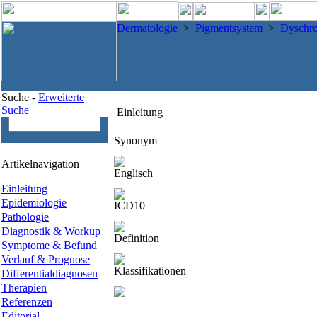
Dermatologie
>
Pigmentsystem
>
Dyschr
Suche -
Erweiterte
Suche
Einleitung
Synonym
Artikelnavigation
Englisch
Einleitung
Epidemiologie
ICD10
Pathologie
Diagnostik & Workup
Definition
Symptome & Befund
Verlauf & Prognose
Klassifikationen
Differentialdiagnosen
Therapien
Referenzen
Editorial