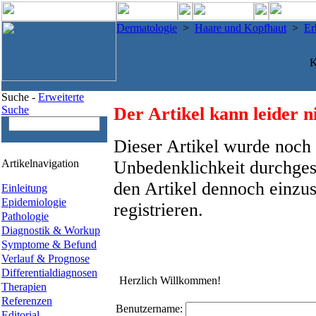
Dermatologie
>
Haare und Kopfhaut
>
Er
K
Suche -
Erweiterte
Suche
Der Artikel kann leider n
Dieser Artikel wurde noch 
Artikelnavigation
Unbedenklichkeit durchges
den Artikel dennoch einzus
Einleitung
Epidemiologie
registrieren.
Pathologie
Diagnostik & Workup
Symptome & Befund
Verlauf & Prognose
Differentialdiagnosen
Herzlich Willkommen!
Therapien
Referenzen
Benutzername:
Editorial