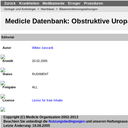
Zurück
Krankheiten
Medikamente
Erreger
Prozeduren
Urologie und Andrologie
>
Harnblase
>
Blasenentleerungsstörungen
Medicle Datenbank: Obstruktive Urop
Editorial
Autor
Wibke Janzarik
Erstellt
20.02.2005
Status
RUDIMENT
Freigabe
ALL
Licence
Lizenz für freie Inhalte
Copyright
(C) Medicle Organisation 2002-2013
Beachten Sie unbedingt die
Nutzungsbedingungen
und unseren Haftungsaus
Letzte Änderung: 19.08.2005