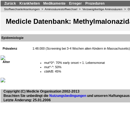
Zurück
Krankheiten
Medikamente
Erreger
Prozeduren
Stoffwechselerkrankungen
>
Aminosäurestoffwechsel
>
Verzweigtkettige Aminosäuren
>
O
Medicle Datenbank: Methylmalonazid
Epidemiologie
Prävalenz
1:48.000 (Screening bei 3-4 Wochen alten Kindern in Massachusetts)
Alter
mut^0^: 70% early onset = 1. Lebensmonat
mut^-^: 50%
cblA/B: 45%
Copyright
(C) Medicle Organisation 2002-2013
Beachten Sie unbedingt die
Nutzungsbedingungen
und unseren Haftungsaus
Letzte Änderung: 25.01.2006