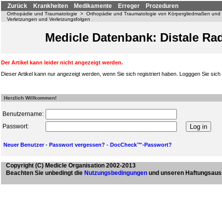
Zurück
Krankheiten
Medikamente
Erreger
Prozeduren
Orthopädie und Traumatologie
>
Orthopädie und Traumatologie von Körpergliedmaßen und
Verletzungen und Verletzungsfolgen
Medicle Datenbank: Distale Rad
Der Artikel kann leider nicht angezeigt werden.
Dieser Artikel kann nur angezeigt werden, wenn Sie sich registriert haben. Logggen Sie sich b
Herzlich Willkommen!
Benutzername:
Passwort:
Neuer Benutzer
-
Passwort vergessen?
-
DocCheck™-Passwort?
Copyright
(C) Medicle Organisation 2002-2013
Beachten Sie unbedingt die
Nutzungsbedingungen
und unseren Haftungsaus