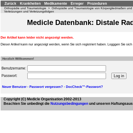
Zurück
Krankheiten
Medikamente
Erreger
Prozeduren
Orthopädie und Traumatologie
>
Orthopädie und Traumatologie von Körpergliedmaßen und
Verletzungen und Verletzungsfolgen
Medicle Datenbank: Distale Rad
Der Artikel kann leider nicht angezeigt werden.
Dieser Artikel kann nur angezeigt werden, wenn Sie sich registriert haben. Logggen Sie sich b
Herzlich Willkommen!
Benutzername:
Passwort:
Neuer Benutzer
-
Passwort vergessen?
-
DocCheck™-Passwort?
Copyright
(C) Medicle Organisation 2002-2013
Beachten Sie unbedingt die
Nutzungsbedingungen
und unseren Haftungsaus