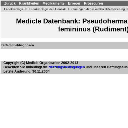
Zurück
Krankheiten
Medikamente
Erreger
Prozeduren
Endokrinologie
>
Endokrinologie des Genitale
>
Störungen der sexuellen Differenzierung
Medicle Datenbank: Pseudoherma
femininus (Rudiment
Differentialdiagnosen
Copyright
(C) Medicle Organisation 2002-2013
Beachten Sie unbedingt die
Nutzungsbedingungen
und unseren Haftungsaus
Letzte Änderung: 30.11.2004