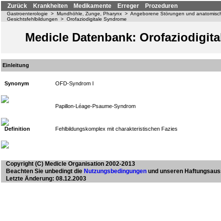
Zurück
Krankheiten
Medikamente
Erreger
Prozeduren
Gastroenterologie
>
Mundhöhle, Zunge, Pharynx
>
Angeborene Störungen und anatomisc
Gesichtsfehlbildungen
>
Orofaziodigitale Syndrome
Medicle Datenbank: Orofaziodigita
Einleitung
Synonym
OFD-Syndrom I
Papillon-Léage-Psaume-Syndrom
Definition
Fehlbildungskomplex mit charakteristischen Fazies
Copyright
(C) Medicle Organisation 2002-2013
Beachten Sie unbedingt die
Nutzungsbedingungen
und unseren Haftungsaus
Letzte Änderung: 08.12.2003