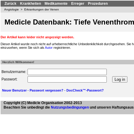
Zurück
Krankheiten
Medikamente
Erreger
Prozeduren
Angiologie
>
Erkrankungen der Venen
Medicle Datenbank: Tiefe Venenthro
Der Artikel kann leider nicht angezeigt werden.
Dieser Artikel wurde noch nicht auf urheberrechtliche Unbedenklichkeit durchgesehen. Sie h
einzusehen, wenn Sie sich als
Autor
registrieren.
Herzlich Willkommen!
Benutzername:
Passwort:
Neuer Benutzer
-
Passwort vergessen?
-
DocCheck™-Passwort?
Copyright
(C) Medicle Organisation 2002-2013
Beachten Sie unbedingt die
Nutzungsbedingungen
und unseren Haftungsaus