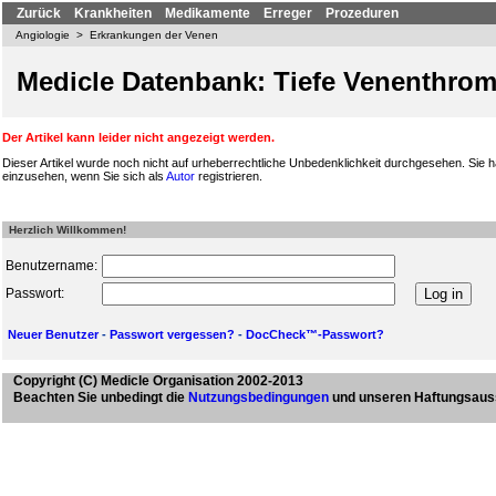
Zurück
Krankheiten
Medikamente
Erreger
Prozeduren
Angiologie
>
Erkrankungen der Venen
Medicle Datenbank: Tiefe Venenthro
Der Artikel kann leider nicht angezeigt werden.
Dieser Artikel wurde noch nicht auf urheberrechtliche Unbedenklichkeit durchgesehen. Sie h
einzusehen, wenn Sie sich als
Autor
registrieren.
Herzlich Willkommen!
Benutzername:
Passwort:
Neuer Benutzer
-
Passwort vergessen?
-
DocCheck™-Passwort?
Copyright
(C) Medicle Organisation 2002-2013
Beachten Sie unbedingt die
Nutzungsbedingungen
und unseren Haftungsaus