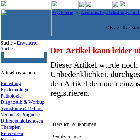
Psychiatrie
>
Neurotische, Belastungs- un
Dissoziative Stö
Suche -
Erweiterte
Suche
Der Artikel kann leider n
Dieser Artikel wurde noch 
Artikelnavigation
Unbedenklichkeit durchges
den Artikel dennoch einzus
Einleitung
Epidemiologie
registrieren.
Pathologie
Diagnostik & Workup
Symptome & Befund
Verlauf & Prognose
Differentialdiagnosen
Herzlich Willkommen!
Therapien
Referenzen
Benutzername:
Editorial