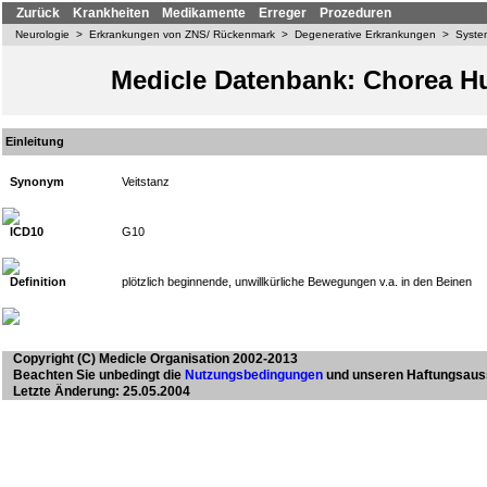
Zurück
Krankheiten
Medikamente
Erreger
Prozeduren
Neurologie
>
Erkrankungen von ZNS/ Rückenmark
>
Degenerative Erkrankungen
>
Syste
Medicle Datenbank: Chorea H
Einleitung
Synonym
Veitstanz
ICD10
G10
Definition
plötzlich beginnende, unwillkürliche Bewegungen v.a. in den Beinen
Copyright
(C) Medicle Organisation 2002-2013
Beachten Sie unbedingt die
Nutzungsbedingungen
und unseren Haftungsaus
Letzte Änderung: 25.05.2004