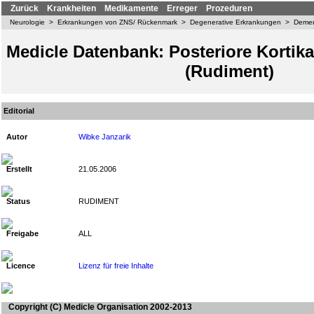
Zurück
Krankheiten
Medikamente
Erreger
Prozeduren
Neurologie
>
Erkrankungen von ZNS/ Rückenmark
>
Degenerative Erkrankungen
>
Demen
Medicle Datenbank: Posteriore Kortika
(Rudiment)
Editorial
Autor
Wibke Janzarik
Erstellt
21.05.2006
Status
RUDIMENT
Freigabe
ALL
Licence
Lizenz für freie Inhalte
Copyright
(C) Medicle Organisation 2002-2013