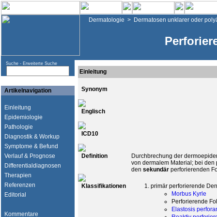
Dermatologie
>
Dermatosen unklarer oder poly
Perforie
Suche -
Erweiterte Suche
Einleitung
Synonym
Artikelnavigation
Einleitung
Englisch
Epidemiologie
Pathologie
ICD10
Diagnostik & Workup
Symptome & Befund
Verlauf & Prognose
Definition
Durchbrechung der dermoepiderm
von dermalem Material; bei den
Differentialdiagnosen
den
sekundär
perforierenden Fo
Therapien
Referenzen
Klassifikationen
primär perforierende De
Morbus Kyrle
Editorial
Perforierende Foll
Elastosis perfora
Kommentare