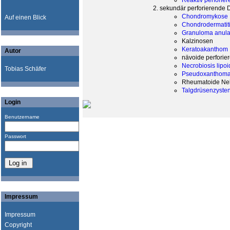
Reaktiv perforie
sekundär perforierende 
Chondromykose
Auf einen Blick
Chondrodermatitis
Granuloma anula
Kalzinosen
Keratoakanthom
Autor
nävoide perforie
Necrobiosis lipoi
Tobias Schäfer
Pseudoxanthoma
Rheumatoide Ne
Talgdrüsenzyste
Login
Benutzername
Passwort
Impressum
Impressum
Copyright