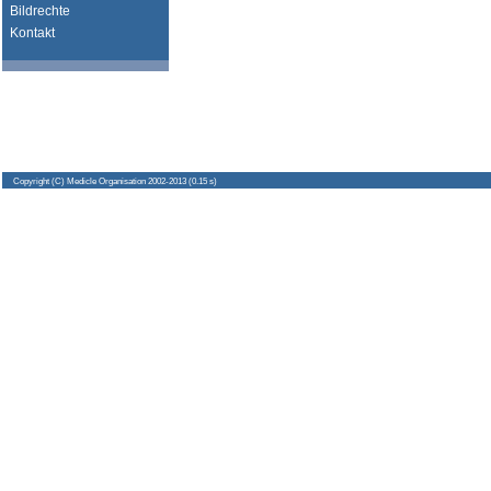
Bildrechte
Kontakt
Copyright
(C) Medicle Organisation 2002-2013 (0.15 s)