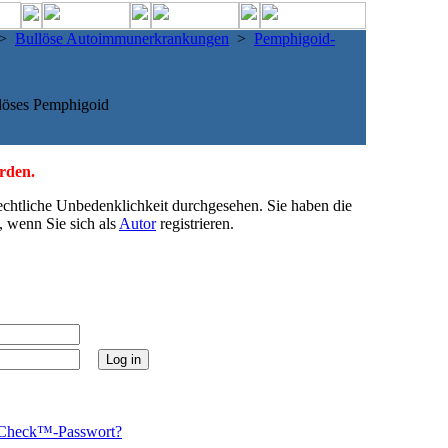
>
Bullöse Autoimmunerkrankungen
>
Pemphigoid-
löses Pemphigoid
erden.
echtliche Unbedenklichkeit durchgesehen. Sie haben die
, wenn Sie sich als
Autor
registrieren.
Check™-Passwort?