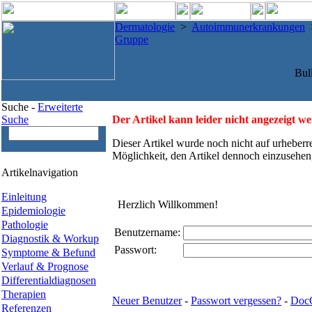
Dermatologie
>
Autoimmunerkrankungen
Gruppe
Bul
Suche -
Erweiterte
Suche
Der Artikel kann leider nicht angezeigt w
Dieser Artikel wurde noch nicht auf urheberr
Möglichkeit, den Artikel dennoch einzusehen
Artikelnavigation
Einleitung
Herzlich Willkommen!
Epidemiologie
Pathologie
Benutzername:
Diagnostik & Workup
Passwort:
Symptome & Befund
Verlauf & Prognose
Differentialdiagnosen
Therapien
Neuer Benutzer
-
Passwort vergessen?
-
Doc
Referenzen