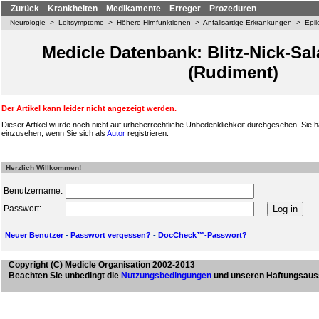
Zurück
Krankheiten
Medikamente
Erreger
Prozeduren
Neurologie
>
Leitsymptome
>
Höhere Hirnfunktionen
>
Anfallsartige Erkrankungen
>
Epil
Medicle Datenbank: Blitz-Nick-S
(Rudiment)
Der Artikel kann leider nicht angezeigt werden.
Dieser Artikel wurde noch nicht auf urheberrechtliche Unbedenklichkeit durchgesehen. Sie h
einzusehen, wenn Sie sich als
Autor
registrieren.
Herzlich Willkommen!
Benutzername:
Passwort:
Neuer Benutzer
-
Passwort vergessen?
-
DocCheck™-Passwort?
Copyright
(C) Medicle Organisation 2002-2013
Beachten Sie unbedingt die
Nutzungsbedingungen
und unseren Haftungsaus