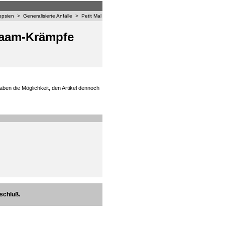
epsien
>
Generalisierte Anfälle
>
Petit Mal
alaam-Krämpfe
aben die Möglichkeit, den Artikel dennoch
schluß.