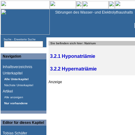
Störungen des Wasser- und Elektrolythaushalts
Suche -
Erweiterte Suche
Sie befinden sich hier: Natrium
3.2.1 Hyponatriämie
Navigation
Inhaltsverzeichnis
3.2.2 Hypernatriämie
Unterkapitel
Alle Unterkapitel
Anzeige
Nächste Unterkapitel
Artikel
Alle anzeigen
Nur vorhandene
Editor für dieses Kapitel
Tobias Schäfer