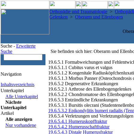
Orthopädie und Traumatologie
>
Orthopädi
Gelenken
>
Oberarm und Ellenbogen
Obera
Suche -
Erweiterte
Suche
Sie befinden sich hier: Oberarm und Ellenb
19.6.5.1 Formabweichungen und Fehlentwic
19.6.5.1.1 Cubitus varus et valgus
19.6.5.1.2 Kongenitale Radiusköpfchenluxat
Navigation
19.6.5.1.3 Morbus Panner (Osteochondrosis d
19.6.5.2 Degenerative Erkrankungen
Inhaltsverzeichnis
19.6.5.2.1 Arthrose des Ellenbogengelenkes
Unterkapitel
19.6.5.2.2 Chondromatose des Ellenbogenge
Alle Unterkapitel
19.6.5.3 Entzündliche Erkrankungen
Nächste
19.6.5.3.1 Bursitis olecrani (Studentenellenb
Unterkapitel
19.6.5.3.2 Epikondylitis humeri radialis (Ten
Artikel
19.6.5.4 Verletzungen und Verletzungsfolgen
Alle anzeigen
19.6.5.4.1 Humeruskopffraktur
Nur vorhandene
19.6.5.4.2 Humerusschaftfraktur
19.6.5.4.3 Distale Humerusfraktur