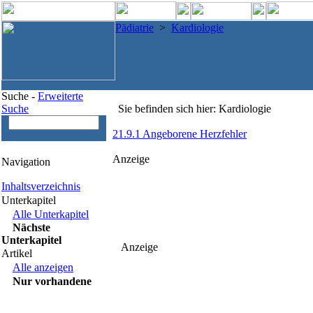
Pädiatrie
>
Kardiologie
Suche -
Erweiterte
Suche
Sie befinden sich hier: Kardiologie
21.9.1 Angeborene Herzfehler
Anzeige
Navigation
Inhaltsverzeichnis
Unterkapitel
Alle Unterkapitel
Nächste
Unterkapitel
Anzeige
Artikel
Alle anzeigen
Nur vorhandene