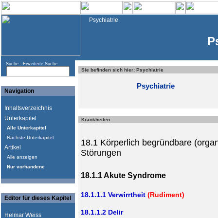
Psychiatrie
P
Suche -
Erweiterte Suche
Sie befinden sich hier: Psychiatrie
Psychiatrie
Navigation
Inhaltsverzeichnis
Unterkapitel
Krankheiten
Alle Unterkapitel
Nächste Unterkapitel
18.1 Körperlich begründbare (organ
Artikel
Störungen
Alle anzeigen
Nur vorhandene
18.1.1 Akute Syndrome
18.1.1.1 Verwirrtheit
(Rudiment)
Editor für dieses Kapitel
18.1.1.2 Delir
Helmar Weiss