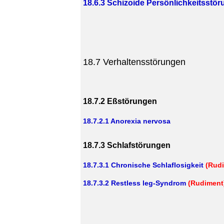
18.6.3 Schizoide Persönlichkeitsstör
18.7 Verhaltensstörungen
18.7.2 Eßstörungen
18.7.2.1 Anorexia nervosa
18.7.3 Schlafstörungen
18.7.3.1 Chronische Schlaflosigkeit
(Rudi
18.7.3.2 Restless leg-Syndrom
(Rudiment