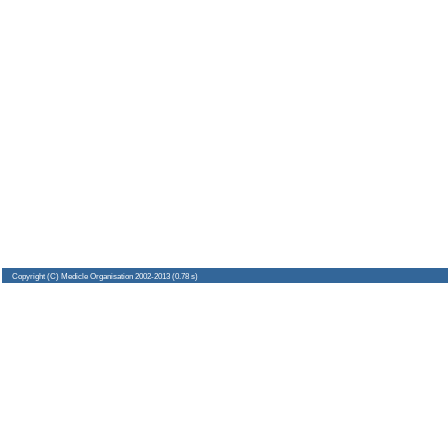
Copyright
(C) Medicle Organisation 2002-2013 (0.78 s)