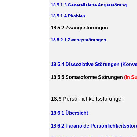
18.5.1.3 Generalisierte Angststörung
18.5.1.4 Phobien
18.5.2 Zwangsstörungen
18.5.2.1 Zwangsstörungen
18.5.4 Dissoziative Störungen (Konv
18.5.5 Somatoforme Störungen
(in S
18.6 Persönlichkeitsstörungen
18.6.1 Übersicht
18.6.2 Paranoide Persönlichkeitsstö