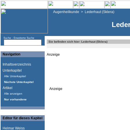
Augenheilkunde
>
Lederhaut (Sklera)
Leder
Suche -
Erweiterte Suche
Sie befinden sich hier: Lederhaut (Sklera)
Navigation
Anzeige
Inhaltsverzeichnis
Unterkapitel
Alle Unterkapitel
Nächste Unterkapitel
Artikel
Anzeige
Alle anzeigen
Nur vorhandene
Editor für dieses Kapitel
Helmar Weiss