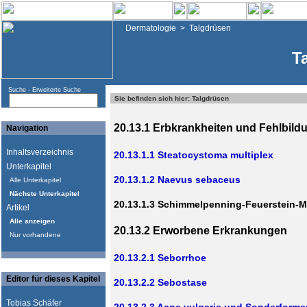
Dermatologie
>
Talgdrüsen
T
Suche -
Erweiterte Suche
Sie befinden sich hier: Talgdrüsen
20.13.1 Erbkrankheiten und Fehlbild
Navigation
Inhaltsverzeichnis
20.13.1.1 Steatocystoma multiplex
Unterkapitel
20.13.1.2 Naevus sebaceus
Alle Unterkapitel
Nächste Unterkapitel
20.13.1.3 Schimmelpenning-Feuerstein-
Artikel
Alle anzeigen
20.13.2 Erworbene Erkrankungen
Nur vorhandene
20.13.2.1 Seborrhoe
Editor für dieses Kapitel
20.13.2.2 Sebostase
Tobias Schäfer