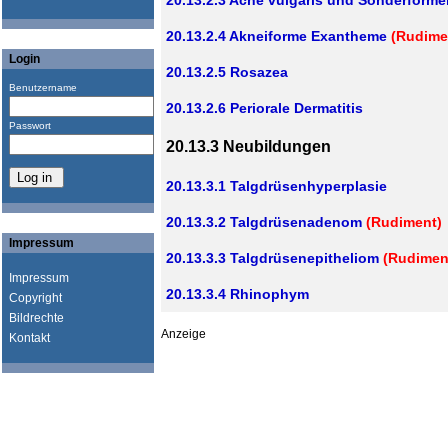
20.13.2.3 Acne vulgaris und Sonderforme
20.13.2.4 Akneiforme Exantheme
(Rudime
Login
20.13.2.5 Rosazea
Benutzername
20.13.2.6 Periorale Dermatitis
Passwort
20.13.3 Neubildungen
20.13.3.1 Talgdrüsenhyperplasie
20.13.3.2 Talgdrüsenadenom
(Rudiment)
Impressum
20.13.3.3 Talgdrüsenepitheliom
(Rudimen
Impressum
20.13.3.4 Rhinophym
Copyright
Bildrechte
Anzeige
Kontakt