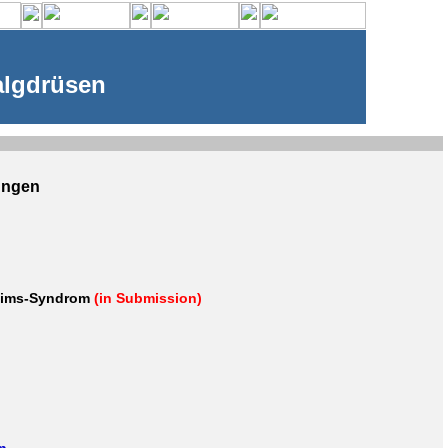
algdrüsen
ungen
Mims-Syndrom
(in Submission)