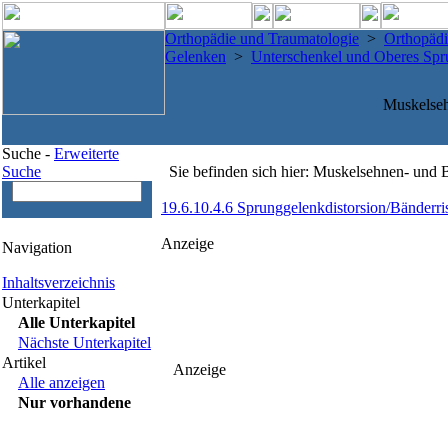
Orthopädie und Traumatologie
>
Orthopädi
Gelenken
>
Unterschenkel und Oberes Spr
Muskelseh
Suche -
Erweiterte
Suche
Sie befinden sich hier: Muskelsehnen- und 
19.6.10.4.6 Sprunggelenkdistorsion/Bänderri
Anzeige
Navigation
Inhaltsverzeichnis
Unterkapitel
Alle Unterkapitel
Nächste Unterkapitel
Artikel
Anzeige
Alle anzeigen
Nur vorhandene