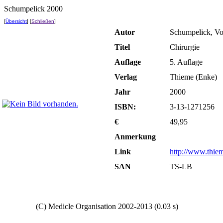
Schumpelick 2000
[
Übersicht
] [
Schließen
]
Autor
Schumpelick, Vo
Titel
Chirurgie
Auflage
5. Auflage
Verlag
Thieme (Enke)
Jahr
2000
ISBN:
3-13-1271256
€
49,95
Anmerkung
Link
http://www.thiem
SAN
TS-LB
Copyright
(C) Medicle Organisation 2002-2013 (0.03 s)